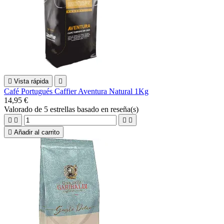

Vista rápida

Café Portugués Caffier Aventura Natural 1Kg
14,95 €
Valorado
de 5 estrellas basado en
reseña(s)





Añadir al carrito