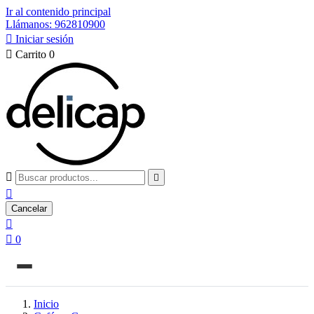
Ir al contenido principal
Llámanos: 962810900

Iniciar sesión

Carrito
0



Cancelar


0
Inicio