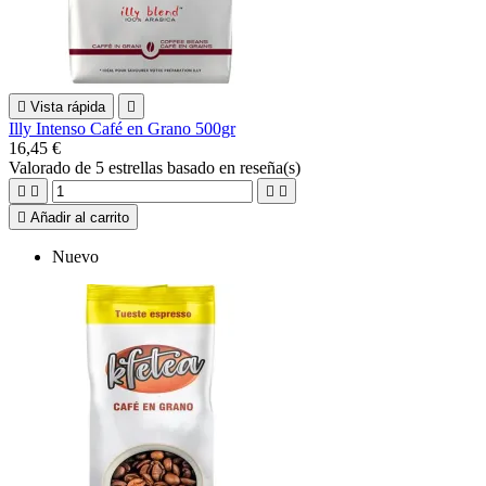

Vista rápida

Illy Intenso Café en Grano 500gr
16,45 €
Valorado
de 5 estrellas basado en
reseña(s)





Añadir al carrito
Nuevo