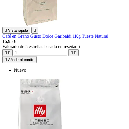

Vista rápida

Café en Grano Gusto Dolce Garibaldi 1Kg Tueste Natural
16,95 €
Valorado
de 5 estrellas basado en
reseña(s)





Añadir al carrito
Nuevo