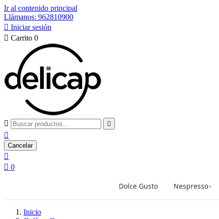
Ir al contenido principal
Llámanos: 962810900

Iniciar sesión

Carrito
0



Cancelar


0
Dolce Gusto
Nespresso
›
Inicio