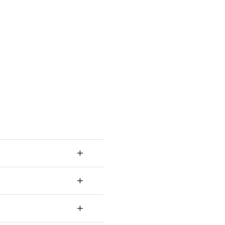
+
+
+