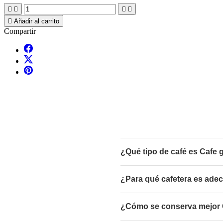





Añadir al carrito
Compartir
¿Qué tipo de café es Cafe 
¿Para qué cafetera es adec
¿Cómo se conserva mejor C