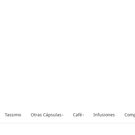
Tassimo
Otras Cápsulas
Café
Infusiones
Comp
›
›