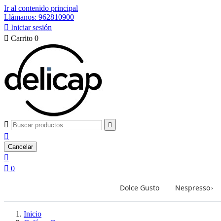
Ir al contenido principal
Llámanos: 962810900

Iniciar sesión

Carrito
0



Cancelar


0
Dolce Gusto
Nespresso
›
Inicio