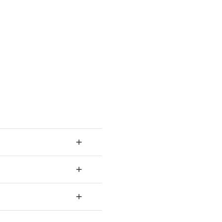
+
+
+