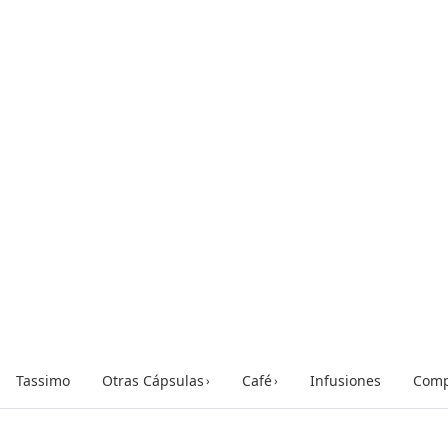
Tassimo
Otras Cápsulas
Café
Infusiones
Comp
›
›