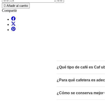





Añadir al carrito
Compartir
¿Qué tipo de café es Caf u
¿Para qué cafetera es ade
¿Cómo se conserva mejor C