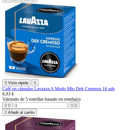

Vista rápida

Café en cápsulas Lavazza A Modo Mio Dek Cremoso 16 uds
6,93 €
Valorado
de 5 estrellas basado en
reseña(s)





Añadir al carrito