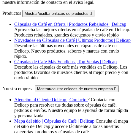
nuestra información de contacto en el aviso legal.
Productos
Mostrar/ocultar enlaces de productos

Cápsulas de Café en Oferta | Productos Rebajados | Delicap
Aprovecha las mejores ofertas en cápsulas de café en Delicap.
Productos rebajados, grandes descuentos y envío rápido
Novedades en Cápsulas de Café | Últimos Productos | Delicap
Descubre las últimas novedades en cápsulas de café en
Delicap. Nuevos productos, sabores y marcas con envío
rápido.
Cápsulas de Café Más Vendidas | Top Ventas | Delicap
Descubre las cápsulas de café más vendidas en Delicap. Los
productos favoritos de nuestros clientes al mejor precio y con
envío rápido.
Nuestra empresa
Mostrar/ocultar enlaces de nuestra empresa

Atención al Cliente Delicap | Contacto
? Contacta con
Delicap para resolver tus dudas sobre cápsulas de café,
pedidos o envíos. Nuestro equipo te ayudará de forma rápida
y personalizada.
Mapa del sitio | Cápsulas de Café | Delicap
Consulta el mapa
del sitio de Delicap y accede fácilmente a todas nuestras
categorías, productos y cápsulas de café.