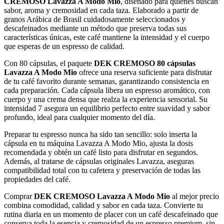
CREMOSO Lavazza A Modo Mio
, diseñado para quienes buscan
sabor, aroma y cremosidad en cada taza. Elaborado a partir de
granos Arábica de Brasil cuidadosamente seleccionados y
descafeinados mediante un método que preserva todas sus
características únicas, este café mantiene la intensidad y el cuerpo
que esperas de un espresso de calidad.
Con 80 cápsulas, el paquete
DEK CREMOSO 80 cápsulas
Lavazza A Modo Mio
ofrece una reserva suficiente para disfrutar
de tu café favorito durante semanas, garantizando consistencia en
cada preparación. Cada cápsula libera un espresso aromático, con
cuerpo y una crema densa que realza la experiencia sensorial. Su
intensidad 7 asegura un equilibrio perfecto entre suavidad y sabor
profundo, ideal para cualquier momento del día.
Preparar tu espresso nunca ha sido tan sencillo: solo inserta la
cápsula en tu máquina Lavazza A Modo Mio, ajusta la dosis
recomendada y obtén un café listo para disfrutar en segundos.
Además, al tratarse de cápsulas originales Lavazza, aseguras
compatibilidad total con tu cafetera y preservación de todas las
propiedades del café.
Comprar
DEK CREMOSO Lavazza A Modo Mio
al mejor precio
combina comodidad, calidad y sabor en cada taza. Convierte tu
rutina diaria en un momento de placer con un café descafeinado que
conserva toda la esencia y cremosidad de un espresso premium, sin