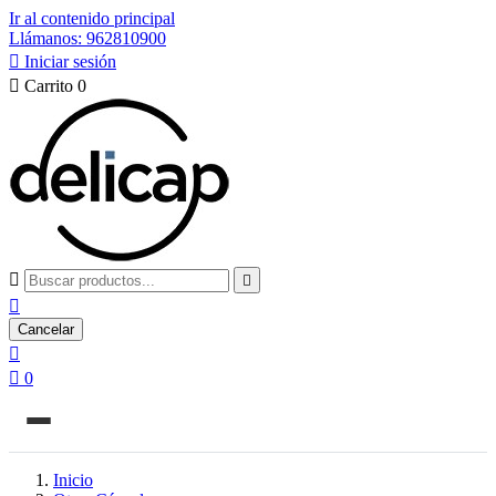
Ir al contenido principal
Llámanos: 962810900

Iniciar sesión

Carrito
0



Cancelar


0
Inicio