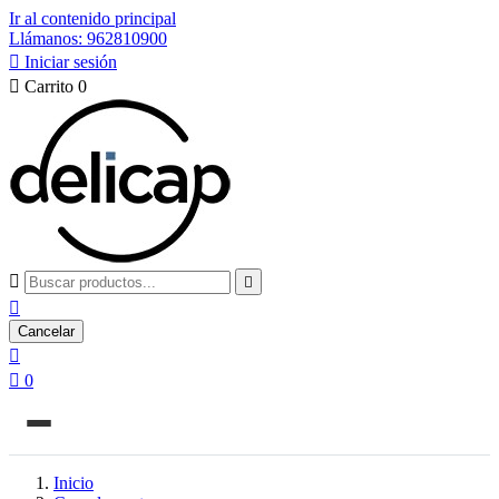
Ir al contenido principal
Llámanos: 962810900

Iniciar sesión

Carrito
0



Cancelar


0
Inicio