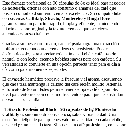
Este
formato
profesional
de
96
cápsulas
de
8g
es
ideal
para
negocios
de
hostelería,
oficinas
con
alto
consumo
o
amantes
del
café
que
buscan
comodidad
sin
renunciar
a
la
excelencia.
Su
compatibilidad
con
sistemas
Caffitaly
,
Stracto
,
Montecelio
y
Dingo
Doce
garantiza
una
preparación
rápida,
limpia
y
eficiente,
manteniendo
intacto
el
sabor
original
y
la
textura
cremosa
que
caracteriza
al
auténtico
espresso
italiano.
Gracias
a
su
tueste
controlado,
cada
cápsula
logra
una
extracción
uniforme,
generando
una
crema
densa
y
persistente.
Puedes
disfrutarlo
solo,
para
apreciar
toda
la
intensidad
del
café
tostado
natural,
o
con
leche,
creando
bebidas
suaves
pero
con
carácter.
Su
versatilidad
lo
convierte
en
una
opción
perfecta
tanto
para
el
día
a
día
como
para
momentos
especiales.
El
envasado
hermético
preserva
la
frescura
y
el
aroma,
asegurando
que
cada
taza
mantenga
la
calidad
del
café
recién
molido.
Además,
el
formato
de
96
unidades
permite
tener
siempre
café
disponible,
ideal
para
entornos
con
consumo
frecuente
o
para
quienes
disfrutan
de
varias
tazas
al
día.
El
Stracto
Profesional
Black
-
96
cápsulas
de
8g
Montecelio
Caffitaly
es
sinónimo
de
consistencia,
sabor
y
practicidad.
Una
elección
inteligente
para
quienes
valoran
la
calidad
en
cada
detalle,
desde
el
grano
hasta
la
taza.
Si
buscas
un
café
profesional,
con
sabor