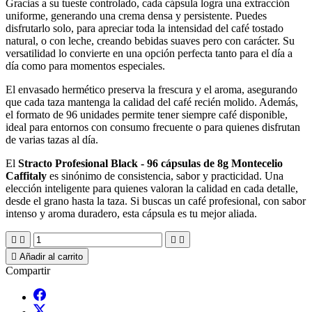
Gracias
a
su
tueste
controlado,
cada
cápsula
logra
una
extracción
uniforme,
generando
una
crema
densa
y
persistente.
Puedes
disfrutarlo
solo,
para
apreciar
toda
la
intensidad
del
café
tostado
natural,
o
con
leche,
creando
bebidas
suaves
pero
con
carácter.
Su
versatilidad
lo
convierte
en
una
opción
perfecta
tanto
para
el
día
a
día
como
para
momentos
especiales.
El
envasado
hermético
preserva
la
frescura
y
el
aroma,
asegurando
que
cada
taza
mantenga
la
calidad
del
café
recién
molido.
Además,
el
formato
de
96
unidades
permite
tener
siempre
café
disponible,
ideal
para
entornos
con
consumo
frecuente
o
para
quienes
disfrutan
de
varias
tazas
al
día.
El
Stracto
Profesional
Black
-
96
cápsulas
de
8g
Montecelio
Caffitaly
es
sinónimo
de
consistencia,
sabor
y
practicidad.
Una
elección
inteligente
para
quienes
valoran
la
calidad
en
cada
detalle,
desde
el
grano
hasta
la
taza.
Si
buscas
un
café
profesional,
con
sabor
intenso
y
aroma
duradero,
esta
cápsula
es
tu
mejor
aliada.





Añadir al carrito
Compartir