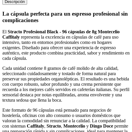
Descripción
La cápsula perfecta para un espresso profesional sin
complicaciones
El
Stracto Profesional Black - 96 cápsulas de 8g Montecelio
Caffitaly
representa la excelencia en cápsulas de café para uso
intensivo, tanto en entornos profesionales como en hogares
exigentes. Diseñado para ofrecer una experiencia de espresso
auténtico, este producto combina practicidad, sabor y rendimiento en
cada cápsula.
Cada unidad contiene 8 gramos de café molido de alta calidad,
seleccionado cuidadosamente y tostado de forma natural para
preservar sus propiedades organolépticas. El resultado es una bebida
con cuerpo robusto, sabor profundo y una crema persistente que
recuerda a los mejores cafés servidos en cafeterías italianas. Su perfil
sensorial destaca por notas equilibradas, aroma envolvente y una
textura sedosa que llena la boca.
Este formato de 96 cápsulas está pensado para negocios de
hostelería, oficinas con alto consumo o usuarios domésticos que
valoran la comodidad sin renunciar a la calidad. La compatibilidad
con sistemas
Caffitaly
,
Stracto
,
Montecelio
y
Dingo Doce
permite
una preparación rápida y sin complicaciones, ideal para mantener la