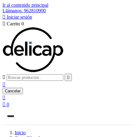
Ir al contenido principal
Llámanos: 962810900

Iniciar sesión

Carrito
0



Cancelar


0
Inicio