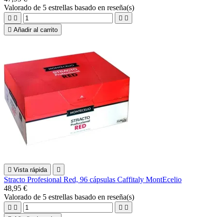
Valorado
de 5 estrellas basado en
reseña(s)





Añadir al carrito

Vista rápida

Stracto Profesional Red, 96 cápsulas Caffitaly MontEcelio
48,95 €
Valorado
de 5 estrellas basado en
reseña(s)



