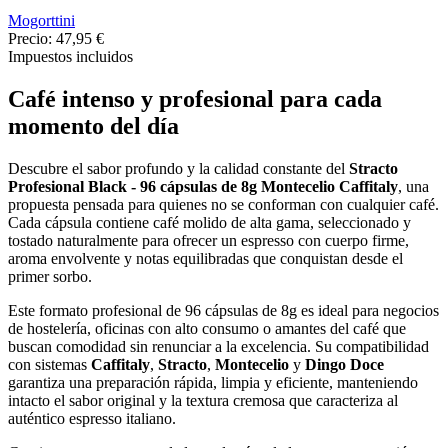
Mogorttini
Precio:
47,95 €
Impuestos incluidos
Café
intenso
y
profesional
para
cada
momento
del
día
Descubre
el
sabor
profundo
y
la
calidad
constante
del
Stracto
Profesional
Black
-
96
cápsulas
de
8g
Montecelio
Caffitaly
,
una
propuesta
pensada
para
quienes
no
se
conforman
con
cualquier
café.
Cada
cápsula
contiene
café
molido
de
alta
gama,
seleccionado
y
tostado
naturalmente
para
ofrecer
un
espresso
con
cuerpo
firme,
aroma
envolvente
y
notas
equilibradas
que
conquistan
desde
el
primer
sorbo.
Este
formato
profesional
de
96
cápsulas
de
8g
es
ideal
para
negocios
de
hostelería,
oficinas
con
alto
consumo
o
amantes
del
café
que
buscan
comodidad
sin
renunciar
a
la
excelencia.
Su
compatibilidad
con
sistemas
Caffitaly
,
Stracto
,
Montecelio
y
Dingo
Doce
garantiza
una
preparación
rápida,
limpia
y
eficiente,
manteniendo
intacto
el
sabor
original
y
la
textura
cremosa
que
caracteriza
al
auténtico
espresso
italiano.