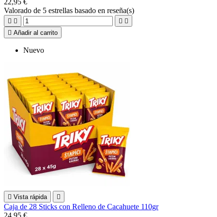
22,95 €
Valorado
de 5 estrellas basado en
reseña(s)





Añadir al carrito
Nuevo

Vista rápida

Caja de 28 Sticks con Relleno de Cacahuete 110gr
24,95 €