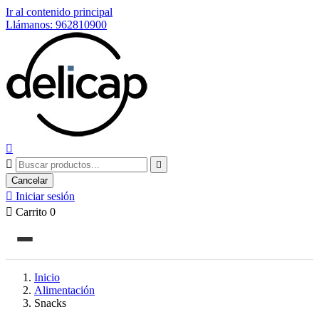
Ir al contenido principal
Llámanos: 962810900



Cancelar

Iniciar sesión

Carrito
0
Inicio
Alimentación
Snacks