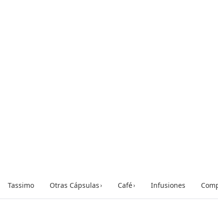
Tassimo
Otras Cápsulas
Café
Infusiones
Comp
›
›