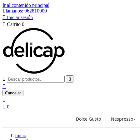
Ir al contenido principal
Llámanos: 962810900

Iniciar sesión

Carrito
0



Cancelar


0
Dolce Gusto
Nespresso
›
Inicio