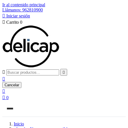
Ir al contenido principal
Llámanos: 962810900

Iniciar sesión

Carrito
0



Cancelar


0
Inicio