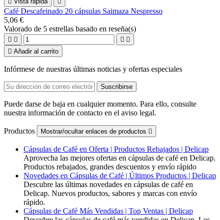

Vista rápida

Café Descafeinado 20 cápsulas Saimaza Nespresso
5,06 €
Valorado
de 5 estrellas basado en
reseña(s)





Añadir al carrito
Infórmese de nuestras últimas noticias y ofertas especiales
Puede darse de baja en cualquier momento. Para ello, consulte
nuestra información de contacto en el aviso legal.
Productos
Mostrar/ocultar enlaces de productos

Cápsulas de Café en Oferta | Productos Rebajados | Delicap
Aprovecha las mejores ofertas en cápsulas de café en Delicap.
Productos rebajados, grandes descuentos y envío rápido
Novedades en Cápsulas de Café | Últimos Productos | Delicap
Descubre las últimas novedades en cápsulas de café en
Delicap. Nuevos productos, sabores y marcas con envío
rápido.
Cápsulas de Café Más Vendidas | Top Ventas | Delicap
Descubre las cápsulas de café más vendidas en Delicap. Los