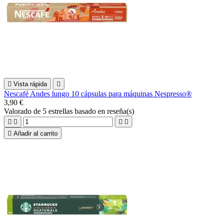

Vista rápida

Nescafé Andes lungo 10 cápsulas para máquinas Nespresso®
3,90 €
Valorado
de 5 estrellas basado en
reseña(s)





Añadir al carrito