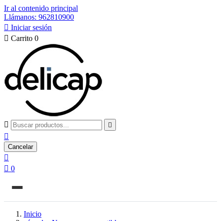
Ir al contenido principal
Llámanos: 962810900

Iniciar sesión

Carrito
0



Cancelar


0
Inicio