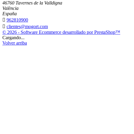
46760 Tavernes de la Valldigna
València
España

962810900

clientes@mogort.com
© 2026 - Software Ecommerce desarrollado por PrestaShop™
Cargando...
Volver arriba