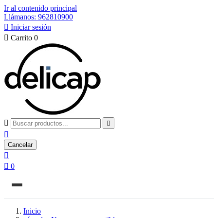
Ir al contenido principal
Llámanos: 962810900

Iniciar sesión

Carrito
0



Cancelar


0
Inicio