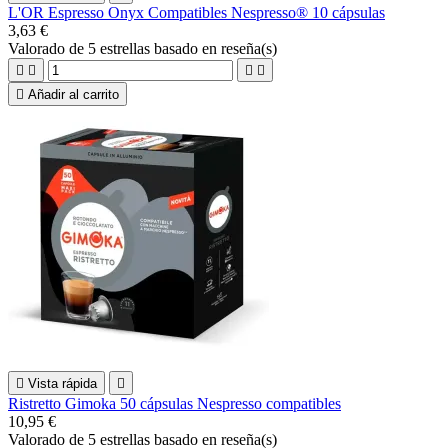
L'OR Espresso Onyx Compatibles Nespresso® 10 cápsulas
3,63 €
Valorado
de 5 estrellas basado en
reseña(s)





Añadir al carrito

Vista rápida

Ristretto Gimoka 50 cápsulas Nespresso compatibles
10,95 €
Valorado
de 5 estrellas basado en
reseña(s)