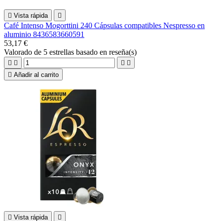

Vista rápida

Café Intenso Mogorttini 240 Cápsulas compatibles Nespresso en
aluminio 8436583660591
53,17 €
Valorado
de 5 estrellas basado en
reseña(s)





Añadir al carrito

Vista rápida
