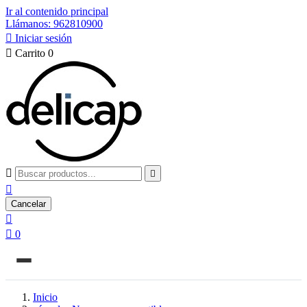
Ir al contenido principal
Llámanos: 962810900

Iniciar sesión

Carrito
0



Cancelar


0
Inicio