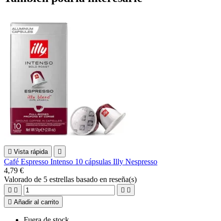

Vista rápida

Café Espresso Intenso 10 cápsulas Illy Nespresso
4,79 €
Valorado
de 5 estrellas basado en
reseña(s)





Añadir al carrito
Fuera de stock