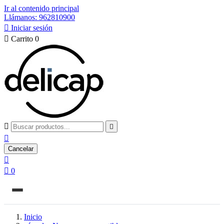
Ir al contenido principal
Llámanos: 962810900

Iniciar sesión

Carrito
0



Cancelar


0
Inicio