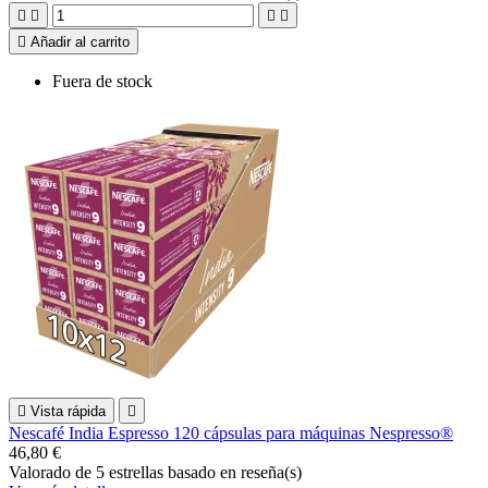





Añadir al carrito
Fuera de stock

Vista rápida

Nescafé India Espresso 120 cápsulas para máquinas Nespresso®
46,80 €
Valorado
de 5 estrellas basado en
reseña(s)