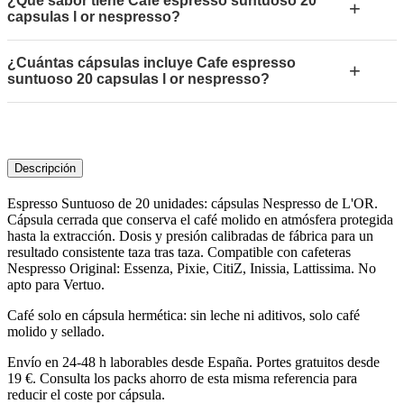
¿Qué sabor tiene Cafe espresso suntuoso 20
+
capsulas l or nespresso?
¿Cuántas cápsulas incluye Cafe espresso
+
suntuoso 20 capsulas l or nespresso?
Descripción
Espresso Suntuoso de 20 unidades: cápsulas Nespresso de L'OR.
Cápsula cerrada que conserva el café molido en atmósfera protegida
hasta la extracción. Dosis y presión calibradas de fábrica para un
resultado consistente taza tras taza. Compatible con cafeteras
Nespresso Original: Essenza, Pixie, CitiZ, Inissia, Lattissima. No
apto para Vertuo.
Café solo en cápsula hermética: sin leche ni aditivos, solo café
molido y sellado.
Envío en 24-48 h laborables desde España. Portes gratuitos desde
19 €. Consulta los packs ahorro de esta misma referencia para
reducir el coste por cápsula.