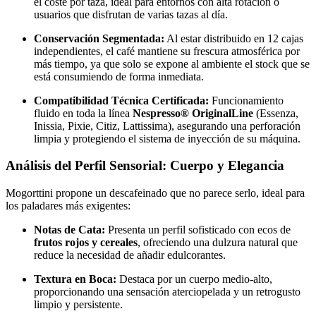
el coste por taza, ideal para entornos con alta rotación o
usuarios que disfrutan de varias tazas al día.
Conservación Segmentada:
Al estar distribuido en 12 cajas
independientes, el café mantiene su frescura atmosférica por
más tiempo, ya que solo se expone al ambiente el stock que se
está consumiendo de forma inmediata.
Compatibilidad Técnica Certificada:
Funcionamiento
fluido en toda la línea
Nespresso® OriginalLine
(Essenza,
Inissia, Pixie, Citiz, Lattissima), asegurando una perforación
limpia y protegiendo el sistema de inyección de su máquina.
Análisis del Perfil Sensorial: Cuerpo y Elegancia
Mogorttini propone un descafeinado que no parece serlo, ideal para
los paladares más exigentes:
Notas de Cata:
Presenta un perfil sofisticado con ecos de
frutos rojos y cereales
, ofreciendo una dulzura natural que
reduce la necesidad de añadir edulcorantes.
Textura en Boca:
Destaca por un cuerpo medio-alto,
proporcionando una sensación aterciopelada y un retrogusto
limpio y persistente.