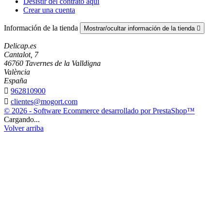
Desistir del contrato aquí
Crear una cuenta
Información de la tienda
Mostrar/ocultar información de la tienda

Delicap.es
Cantalot, 7
46760 Tavernes de la Valldigna
València
España

962810900

clientes@mogort.com
© 2026 - Software Ecommerce desarrollado por PrestaShop™
Cargando...
Volver arriba