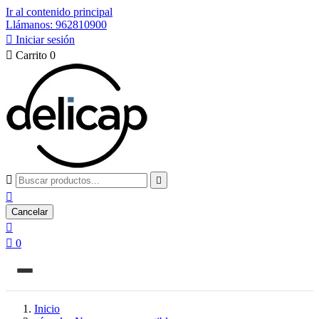
Ir al contenido principal
Llámanos: 962810900

Iniciar sesión

Carrito
0



Cancelar


0
Inicio