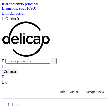
Ir al contenido principal
Llámanos: 962810900

Iniciar sesión

Carrito
0



Cancelar


0
Dolce Gusto
Nespresso
›
Inicio