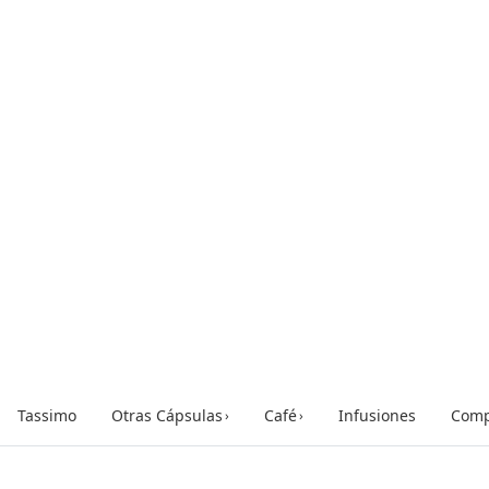
Tassimo
Otras Cápsulas
Café
Infusiones
Comp
›
›