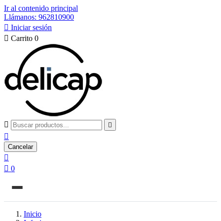
Ir al contenido principal
Llámanos: 962810900

Iniciar sesión

Carrito
0



Cancelar


0
Inicio