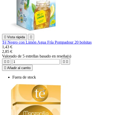

Vista rápida

Té Negro con Limón Agua Fría Pompadour 20 bolsitas
1,43 €
2,85 €
Valorado
de 5 estrellas basado en
reseña(s)





Añadir al carrito
Fuera de stock