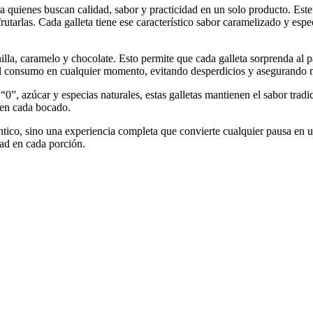
ra quienes buscan calidad, sabor y practicidad en un solo producto. Est
frutarlas. Cada galleta tiene ese característico sabor caramelizado y es
la, caramelo y chocolate. Esto permite que cada galleta sorprenda al pa
a el consumo en cualquier momento, evitando desperdicios y asegurando
“0”, azúcar y especias naturales, estas galletas mantienen el sabor tradi
 en cada bocado.
tico, sino una experiencia completa que convierte cualquier pausa en u
ad en cada porción.