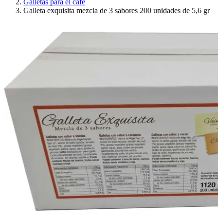
Galletas para el café
Galleta exquisita mezcla de 3 sabores 200 unidades de 5,6 gr