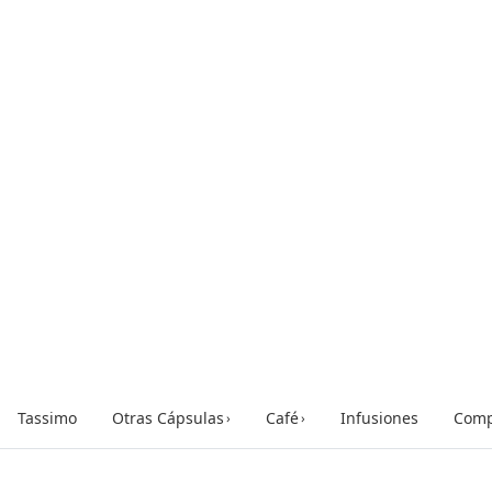
Tassimo
Otras Cápsulas
Café
Infusiones
Comp
›
›