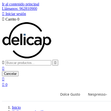
Ir al contenido principal
Llámanos: 962810900

Iniciar sesión

Carrito
0



Cancelar


0
Dolce Gusto
Nespresso
›
Inicio