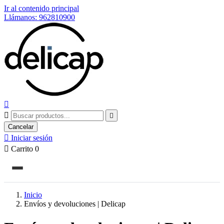
Ir al contenido principal
Llámanos: 962810900



Cancelar

Iniciar sesión

Carrito
0
Inicio
Envíos y devoluciones | Delicap