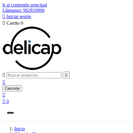
Ir al contenido principal
Llámanos: 962810900

Iniciar sesión

Carrito
0



Cancelar


0
Inicio