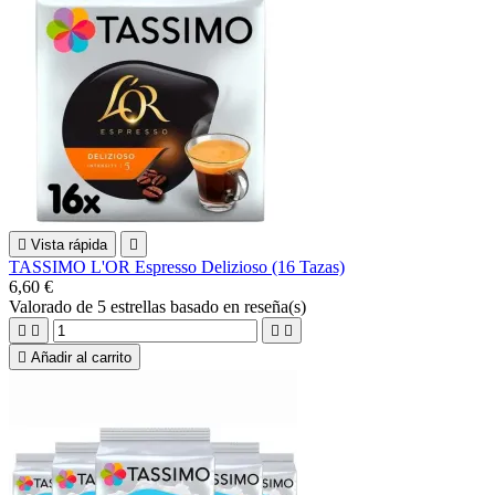

Vista rápida

TASSIMO L'OR Espresso Delizioso (16 Tazas)
6,60 €
Valorado
de 5 estrellas basado en
reseña(s)





Añadir al carrito