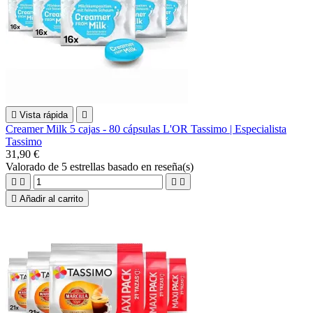

Vista rápida

Creamer Milk 5 cajas - 80 cápsulas L'OR Tassimo | Especialista
Tassimo
31,90 €
Valorado
de 5 estrellas basado en
reseña(s)





Añadir al carrito