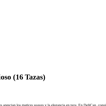
so (16 Tazas)
s aprecian los matices suaves y la elegancia en taza. En DeliCap, consi