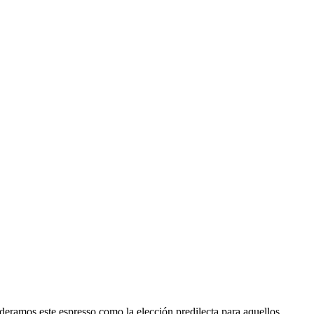
deramos este espresso como la elección predilecta para aquellos