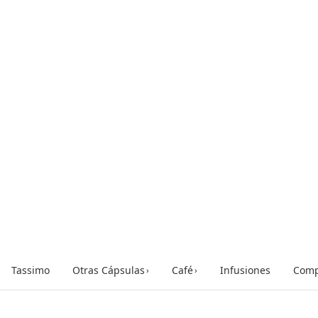
Tassimo
Otras Cápsulas
Café
Infusiones
Comp
›
›