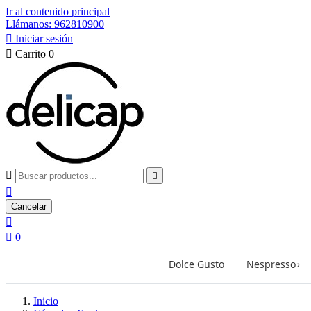
Ir al contenido principal
Llámanos: 962810900

Iniciar sesión

Carrito
0



Cancelar


0
Dolce Gusto
Nespresso
›
Inicio