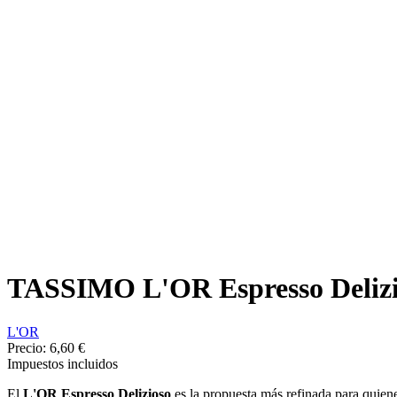
TASSIMO L'OR Espresso Delizio
L'OR
Precio:
6,60 €
Impuestos incluidos
El
L'OR Espresso Delizioso
es la propuesta más refinada para quiene