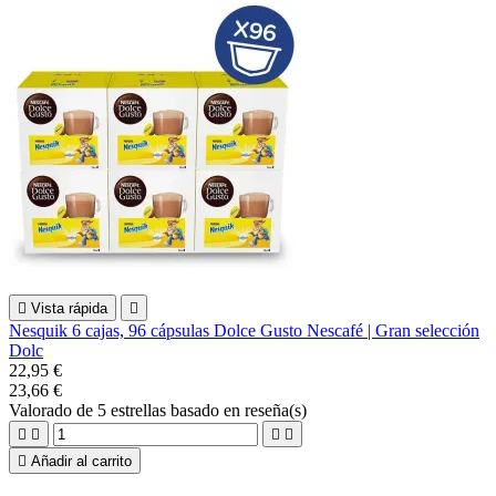

Vista rápida

Nesquik 6 cajas, 96 cápsulas Dolce Gusto Nescafé | Gran selección
Dolc
22,95 €
23,66 €
Valorado
de 5 estrellas basado en
reseña(s)





Añadir al carrito