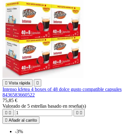

Vista rápida

Intenso kfetea 4 boxes of 48 dolce gusto compatible capsules
8436583660522
75,85 €
Valorado
de 5 estrellas basado en
reseña(s)





Añadir al carrito
-3%