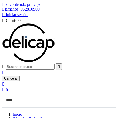
Ir al contenido principal
Llámanos: 962810900

Iniciar sesión

Carrito
0



Cancelar


0
Inicio