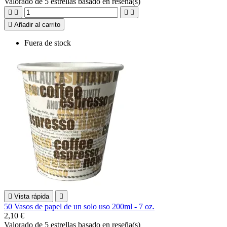
Valorado
de 5 estrellas basado en
reseña(s)





Añadir al carrito
Fuera de stock

Vista rápida

50 Vasos de papel de un solo uso 200ml - 7 oz.
2,10 €
Valorado
de 5 estrellas basado en
reseña(s)