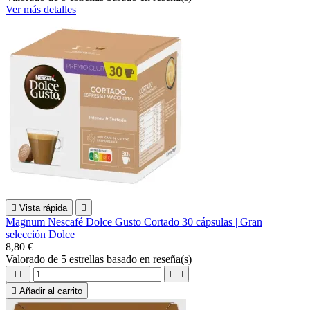
Ver más detalles

Vista rápida

Magnum Nescafé Dolce Gusto Cortado 30 cápsulas | Gran
selección Dolce
8,80 €
Valorado
de 5 estrellas basado en
reseña(s)





Añadir al carrito