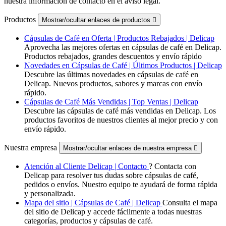
nuestra información de contacto en el aviso legal.
Productos
Mostrar/ocultar enlaces de productos

Cápsulas de Café en Oferta | Productos Rebajados | Delicap
Aprovecha las mejores ofertas en cápsulas de café en Delicap.
Productos rebajados, grandes descuentos y envío rápido
Novedades en Cápsulas de Café | Últimos Productos | Delicap
Descubre las últimas novedades en cápsulas de café en
Delicap. Nuevos productos, sabores y marcas con envío
rápido.
Cápsulas de Café Más Vendidas | Top Ventas | Delicap
Descubre las cápsulas de café más vendidas en Delicap. Los
productos favoritos de nuestros clientes al mejor precio y con
envío rápido.
Nuestra empresa
Mostrar/ocultar enlaces de nuestra empresa

Atención al Cliente Delicap | Contacto
? Contacta con
Delicap para resolver tus dudas sobre cápsulas de café,
pedidos o envíos. Nuestro equipo te ayudará de forma rápida
y personalizada.
Mapa del sitio | Cápsulas de Café | Delicap
Consulta el mapa
del sitio de Delicap y accede fácilmente a todas nuestras
categorías, productos y cápsulas de café.