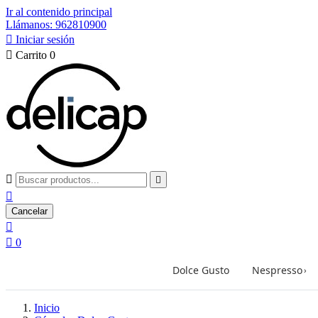
Ir al contenido principal
Llámanos: 962810900

Iniciar sesión

Carrito
0



Cancelar


0
Dolce Gusto
Nespresso
›
Inicio