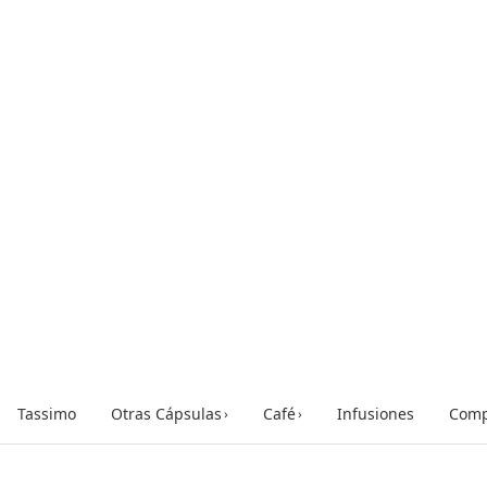
Tassimo
Otras Cápsulas
Café
Infusiones
Comp
›
›