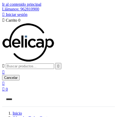
Ir al contenido principal
Llámanos: 962810900

Iniciar sesión

Carrito
0



Cancelar


0
Inicio