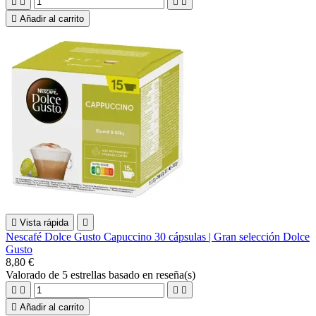





Añadir al carrito

Vista rápida

Nescafé Dolce Gusto Capuccino 30 cápsulas | Gran selección Dolce
Gusto
8,80 €
Valorado
de 5 estrellas basado en
reseña(s)





Añadir al carrito