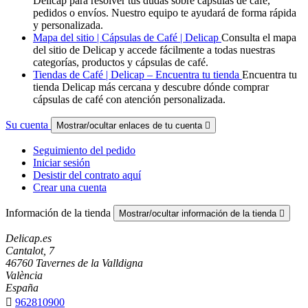
Delicap para resolver tus dudas sobre cápsulas de café,
pedidos o envíos. Nuestro equipo te ayudará de forma rápida
y personalizada.
Mapa del sitio | Cápsulas de Café | Delicap
Consulta el mapa
del sitio de Delicap y accede fácilmente a todas nuestras
categorías, productos y cápsulas de café.
Tiendas de Café | Delicap – Encuentra tu tienda
Encuentra tu
tienda Delicap más cercana y descubre dónde comprar
cápsulas de café con atención personalizada.
Su cuenta
Mostrar/ocultar enlaces de tu cuenta

Seguimiento del pedido
Iniciar sesión
Desistir del contrato aquí
Crear una cuenta
Información de la tienda
Mostrar/ocultar información de la tienda

Delicap.es
Cantalot, 7
46760 Tavernes de la Valldigna
València
España

962810900