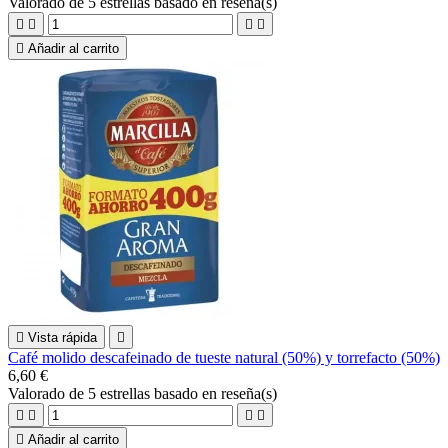
Valorado
de 5 estrellas basado en
reseña(s)





Añadir al carrito

Vista rápida

Café molido descafeinado de tueste natural (50%) y torrefacto (50%)
6,60 €
Valorado
de 5 estrellas basado en
reseña(s)





Añadir al carrito