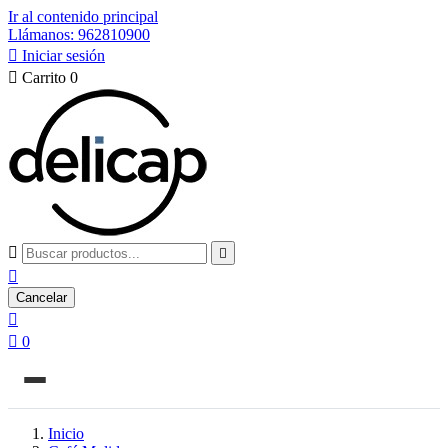
Ir al contenido principal
Llámanos: 962810900

Iniciar sesión

Carrito
0



Cancelar


0
Inicio