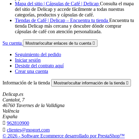
Mapa del sitio | Cápsulas de Café | Delicap
Consulta el mapa
del sitio de Delicap y accede fácilmente a todas nuestras
categorías, productos y cápsulas de café.
Tiendas de Café | Delicap – Encuentra tu tienda
Encuentra tu
tienda Delicap más cercana y descubre dónde comprar
cápsulas de café con atención personalizada.
Su cuenta
Mostrar/ocultar enlaces de tu cuenta

Seguimiento del pedido
Iniciar sesión
Desistir del contrato aquí
Crear una cuenta
Información de la tienda
Mostrar/ocultar información de la tienda

Delicap.es
Cantalot, 7
46760 Tavernes de la Valldigna
València
España

962810900

clientes@mogort.com
© 2026 - Software Ecommerce desarrollado por PrestaShop™