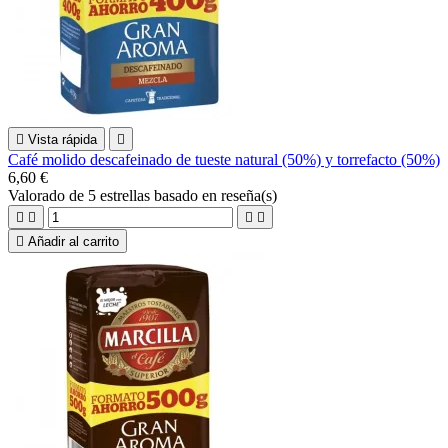

Vista rápida

Café molido descafeinado de tueste natural (50%) y torrefacto (50%)
6,60 €
Valorado
de 5 estrellas basado en
reseña(s)





Añadir al carrito