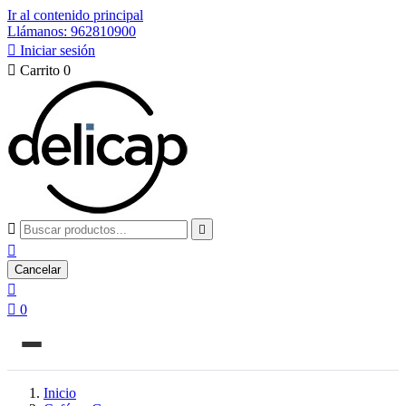
Ir al contenido principal
Llámanos: 962810900

Iniciar sesión

Carrito
0



Cancelar


0
Inicio