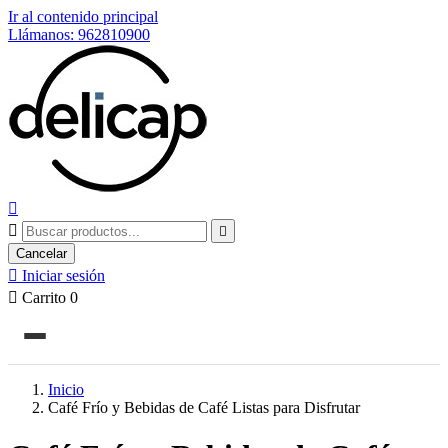
Ir al contenido principal
Llámanos: 962810900



Cancelar

Iniciar sesión

Carrito
0
Inicio
Café Frío y Bebidas de Café Listas para Disfrutar