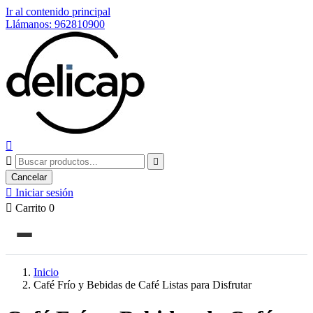
Ir al contenido principal
Llámanos: 962810900



Cancelar

Iniciar sesión

Carrito
0
Inicio
Café Frío y Bebidas de Café Listas para Disfrutar